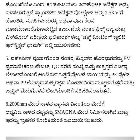
ಹೊಂದಿದೆಯೇ ಎಂದು ಕಂಡುಹಿಡಿಯಲು ಪಿನ್‌ಹೋಲ್ ಡಿಟೆಕ್ಟರ್ ಅನ್ನು
ಬಳಸಲಾಗುತ್ತದೆ.ಸ್ಟ್ಯಾಂಡರ್ಡ್ ಡಿಟೆಕ್ಷನ್ ವೋಲ್ಟೇಜ್ ಅನ್ನು 2.5KV ಗೆ
ಹೊಂದಿಸಿ, ಸೂಜಿಗಳು ದುರಸ್ತಿ ಅಥವಾ ಪುನಃ ಕೆಲಸ
ಮಾಡಬೇಕಾದರೆ.ಗುಣಮಟ್ಟದ ತಪಾಸಣೆಯ ನಂತರ ಫಿಲ್ಮ್ ದಪ್ಪ ಮತ್ತು
ಪಿನ್‌ಹೋಲ್ ಪರೀಕ್ಷೆಯ ಫಲಿತಾಂಶಗಳನ್ನು "ಡಕ್ಟ್ ಕೋಟಂಗ್ ಕ್ವಾಲಿಟಿ
ಇನ್‌ಸ್ಪೆಕ್ಷನ್ ಫಾರ್ಮ್" ನಲ್ಲಿ ದಾಖಲಿಸಬೇಕು.
5. ವರ್ಕ್‌ಪೀಸ್ ಪೂರ್ಣಗೊಂಡ ನಂತರ, ಟ್ಯೂಬ್‌ನ ಹೊರಭಾಗವನ್ನು FM
ಪ್ರಮಾಣೀಕರಣ ಲೇಬಲ್, QC ಸರಣಿ ಸಂಖ್ಯೆ ಮತ್ತು ಉತ್ಪನ್ನದ ನಿರ್ದಿಷ್ಟ
ಲೇಬಲ್‌ನೊಂದಿಗೆ ಅಂಟಿಸಲಾಗುತ್ತದೆ.ಫ್ಲೇಂಜ್ ಬಾಯಿಯನ್ನು PE ಪ್ಲೇಟ್
ಅಥವಾ PP ಟೊಳ್ಳಾದ ಸುಕ್ಕುಗಟ್ಟಿದ ಬೋರ್ಡ್‌ನಿಂದ ಮುಚ್ಚಲಾಗುತ್ತದೆ ಮತ್ತು
ಪ್ಲಾಸ್ಟಿಕ್ ಮೆದುಗೊಳವೆ ಟೇಪ್‌ನೊಂದಿಗೆ ಸರಿಪಡಿಸಲಾಗುತ್ತದೆ.
6.2000mm ಮೇಲೆ ನಾಳದ ವ್ಯಾಸವು ವಿನಂತಿಯ ಮೇರೆಗೆ
ಲಭ್ಯವಿದೆ.ನಾಳದ ದಪ್ಪವನ್ನು SMACNA ಮೇಲೆ ನಿರ್ಮಿಸಲಾಗಿದೆ.ಮತ್ತು
ಇದನ್ನು ಗ್ರಾಹಕರ ಕೋರಿಕೆಯಂತೆ ಬದಲಾಯಿಸಬಹುದು.