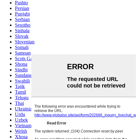
Pashto
Persian
Punjabi
Serbian
Sesotho
Sinhala
Slovak
Slovenian
Somali
Samoan
Scots Gaelic
Shona
Sindhi
Sundanese
Swahili
Tajik
Tamil
Telugu
Thai
Ukrainian
Urdu
Uzbek
Vietnamese
Welsh
Xhosa