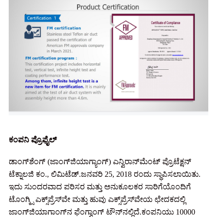
ಕಂಪನಿ ಪ್ರೊಫೈಲ್
ಡಾಂಗ್‌ಶೆಂಗ್ (ಜಾಂಗ್‌ಜಿಯಾಗ್ಯಾಂಗ್) ಎನ್ವಿರಾನ್‌ಮೆಂಟ್ ಪ್ರೊಟೆಕ್ಷನ್
ಟೆಕ್ನಾಲಜಿ ಕಂ., ಲಿಮಿಟೆಡ್.ಜನವರಿ 25, 2018 ರಂದು ಸ್ಥಾಪಿಸಲಾಯಿತು.
ಇದು ಸುಂದರವಾದ ಪರಿಸರ ಮತ್ತು ಅನುಕೂಲಕರ ಸಾರಿಗೆಯೊಂದಿಗೆ
ಟೊಂಗ್ಕ್ಸಿ ಎಕ್ಸ್‌ಪ್ರೆಸ್‌ವೇ ಮತ್ತು ಹುವು ಎಕ್ಸ್‌ಪ್ರೆಸ್‌ವೇಯ ಛೇದಕದಲ್ಲಿ
ಜಾಂಗ್‌ಜಿಯಾಗಾಂಗ್‌ನ ಫೆಂಗ್ವಾಂಗ್ ಟೌನ್‌ನಲ್ಲಿದೆ.ಕಂಪನಿಯು 10000